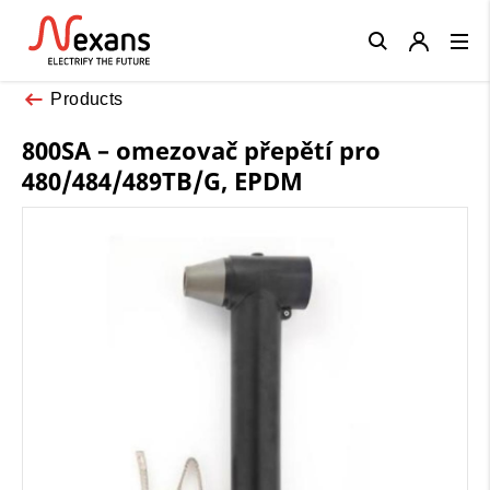
Close
Products
800SA – omezovač přepětí pro
480/484/489TB/G, EPDM