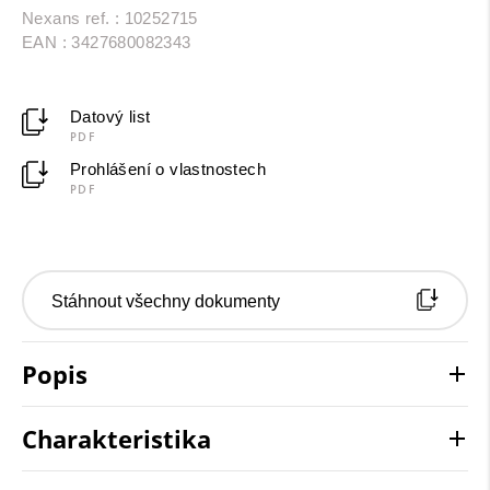
Nexans ref. : 10252715
EAN : 3427680082343
Datový list
PDF
Prohlášení o vlastnostech
PDF
Stáhnout všechny dokumenty
Popis
Charakteristika