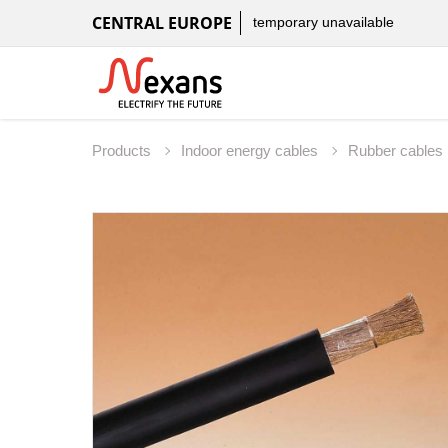
CENTRAL EUROPE
temporary unavailable
Products
Indoor energy cables
Rubber cables