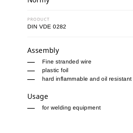
PRODUCT
DIN VDE 0282
Assembly
Fine stranded wire
plastic foil
hard inflammable and oil resist
Usage
for welding equipment